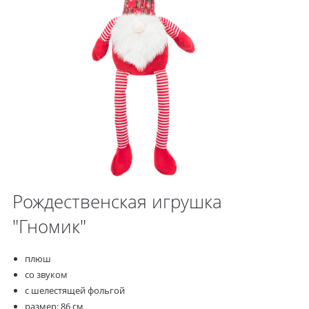
Рождественская игрушка
"Гномик"
плюш
со звуком
с шелестящей фольгой
размер: 86 см