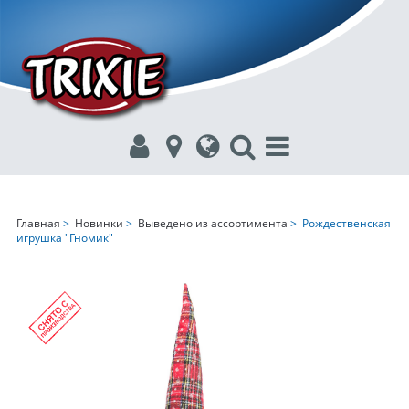
Главная
>
Новинки
>
Выведено из ассортимента
> Рождественская
игрушка "Гномик"