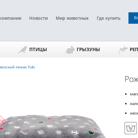
В
компании
Новости
Мир животных
Где купить
ПТИЦЫ
ГРЫЗУНЫ
РЕ
енский лежак Yuki
Рож
мяг
нап
нес