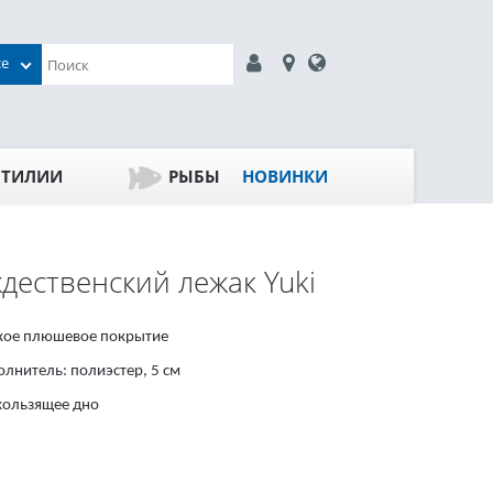
се
ПТИЛИИ
РЫБЫ
НОВИНКИ
дественский лежак Yuki
кое плюшевое покрытие
олнитель: полиэстер, 5 см
кользящее дно