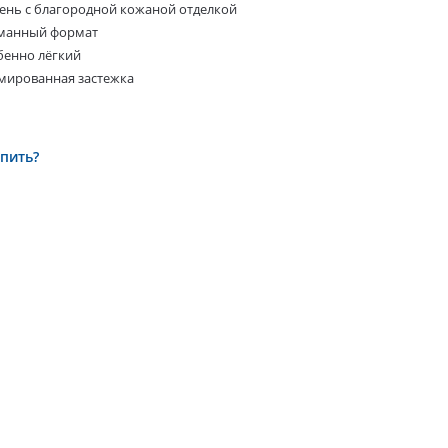
ень с благородной кожаной отделкой
манный формат
бенно лёгкий
мированная застежка
упить?