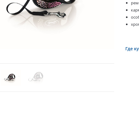
рем
кар
осо
хро
Где к