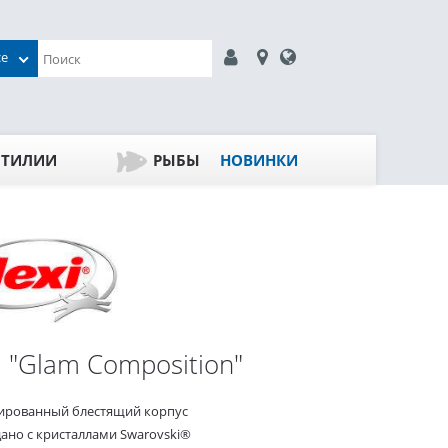
се
ПТИЛИИ
РЫБЫ
НОВИНКИ
xi "Glam Composition"
ированный блестящий корпус
дано с кристаллами Swarovski®