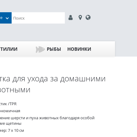
се
ПТИЛИИ
РЫБЫ
НОВИНКИ
ка для ухода за домашними
вотными
стик /TPR
ономичная
ление шерсти и пуха животных благодаря особой
ме щетины
ер: 7 х 10 см