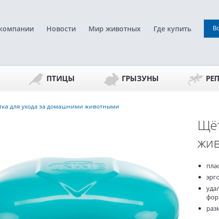
В
компании
Новости
Мир животных
Где купить
ПТИЦЫ
ГРЫЗУНЫ
РЕ
ка для ухода за домашними животными
Щёт
жи
пла
эрг
уда
фор
разм