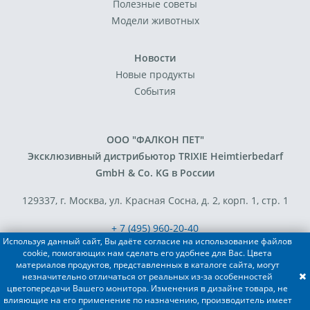
Полезные советы
Модели животных
Новости
Новые продукты
События
ООО "ФАЛКОН ПЕТ"
Эксклюзивный дистрибьютор TRIXIE Heimtierbedarf
GmbH & Co. KG в России
129337, г. Москва, ул. Красная Сосна, д. 2, корп. 1, стр. 1
+ 7 (495) 960-20-40
Используя данный сайт, Вы даёте согласие на использование файлов
+ 7 (495) 122-25-18
cookie, помогающих нам сделать его удобнее для Вас. Цвета
материалов продуктов, представленных в каталоге сайта, могут
незначительно отличаться от реальных из-за особенностей
Разработка сайта - FACE FAMILY
цветопередачи Вашего монитора. Изменения в дизайне товара, не
влияющие на его применение по назначению, производитель имеет
© 2019-2022 TRIXIE Heimtierbedarf GmbH & Co. KG, ООО "ФАЛКОН