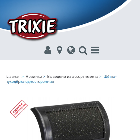
Главная
>
Новинки
>
Выведено из ассортимента
> Щётка-
пуходёрка односторонняя