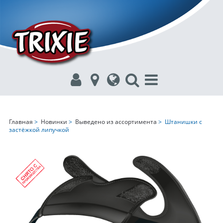
Главная
>
Новинки
>
Выведено из ассортимента
> Штанишки с
застёжкой липучкой