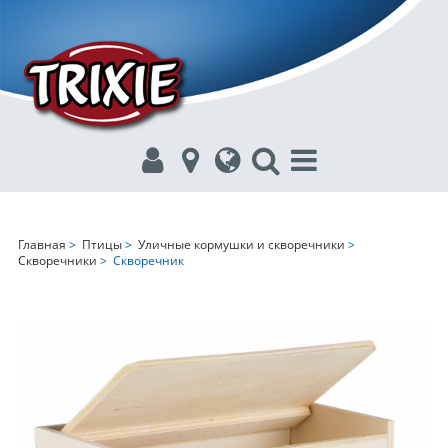
Главная
>
Птицы
>
Уличные кормушки и скворечники
>
Скворечники
> Скворечник