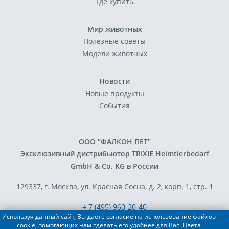
Где купить
Мир животных
Полезные советы
Модели животных
Новости
Новые продукты
События
ООО "ФАЛКОН ПЕТ"
Эксклюзивный дистрибьютор TRIXIE Heimtierbedarf
GmbH & Co. KG в России
129337, г. Москва, ул. Красная Сосна, д. 2, корп. 1, стр. 1
+ 7 (495) 960-20-40
Используя данный сайт, Вы даёте согласие на использование файлов
+ 7 (495) 122-25-18
cookie, помогающих нам сделать его удобнее для Вас. Цвета