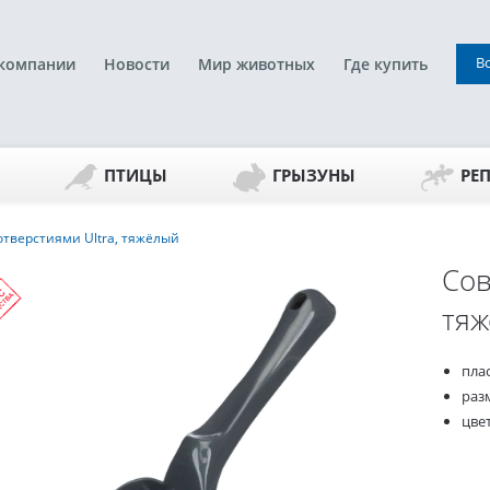
В
компании
Новости
Мир животных
Где купить
ПТИЦЫ
ГРЫЗУНЫ
РЕ
отверстиями Ultra, тяжёлый
Сов
тя
пла
разм
цве