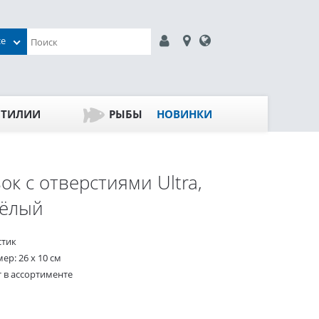
се
ПТИЛИИ
РЫБЫ
НОВИНКИ
ок с отверстиями Ultra,
жёлый
стик
ер: 26 х 10 см
т в ассортименте