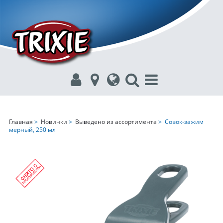
Главная
>
Новинки
>
Выведено из ассортимента
> Совок-зажим
мерный, 250 мл