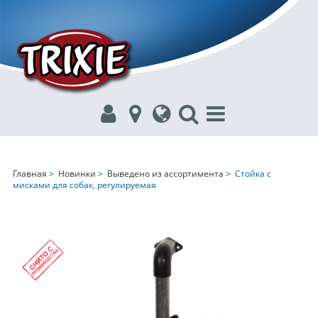
Главная
>
Новинки
>
Выведено из ассортимента
> Стойка с
мисками для собак, регулируемая