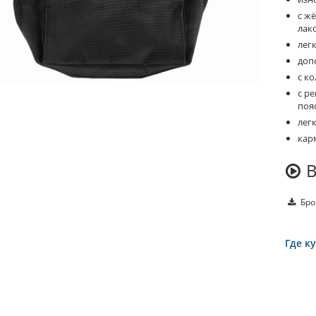
с жё
лак
лег
доп
с ко
с р
поя
лег
карм
Бро
Где к