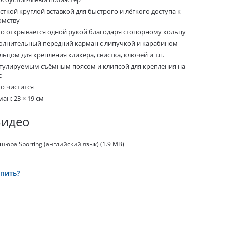
сткой круглой вставкой для быстрого и лёгкого доступа к
омству
ко открывается одной рукой благодаря стопорному кольцу
олнительный передний карман с липучкой и карабином
льцом для крепления кликера, свистка, ключей и т.п.
егулируемым съёмным поясом и клипсой для крепления на
с
ко чистится
ан: 23 × 19 см
Видео
шюра Sporting (английский язык)
(1.9 MB)
упить?