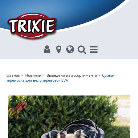
Главная
>
Новинки
>
Выведено из ассортимента
> Сумка-
переноска для велоперевозок EVA