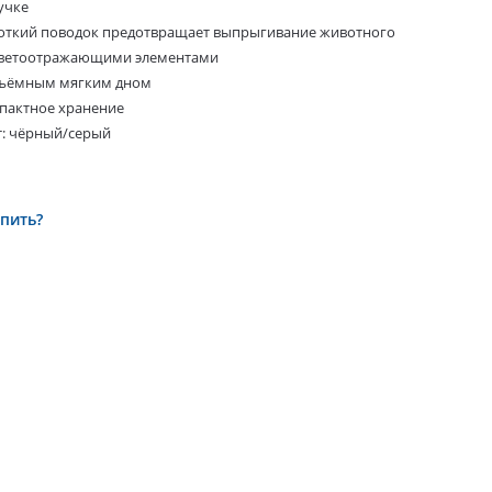
учке
откий поводок предотвращает выпрыгивание животного
светоотражающими элементами
съёмным мягким дном
пактное хранение
т: чёрный/серый
упить?