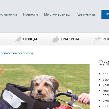
В
компании
Новости
Мир животных
Где купить
ПТИЦЫ
ГРЫЗУНЫ
РЕ
ереноска на велосипед
Сум
про
выс
уси
мож
пол
с м
с 2