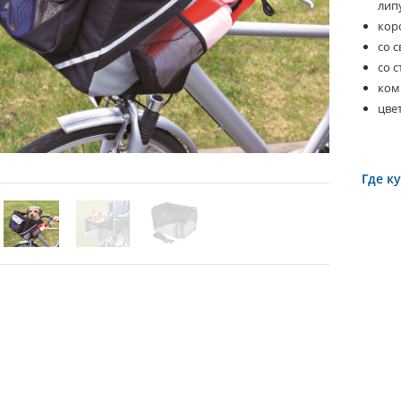
лип
кор
со 
со 
ком
цве
Где к