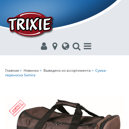
Главная
>
Новинки
>
Выведено из ассортимента
> Сумка-
переноска Samira