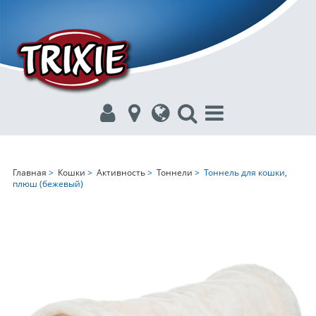
Главная
>
Кошки
>
Активность
>
Тоннели
> Тоннель для кошки,
плюш (бежевый)