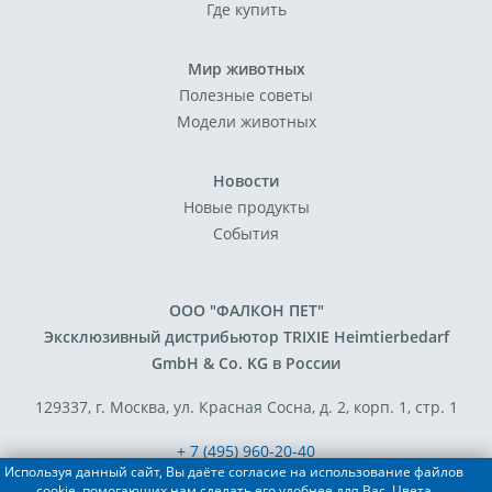
Где купить
Мир животных
Полезные советы
Модели животных
Новости
Новые продукты
События
ООО "ФАЛКОН ПЕТ"
Эксклюзивный дистрибьютор TRIXIE Heimtierbedarf
GmbH & Co. KG в России
129337, г. Москва, ул. Красная Сосна, д. 2, корп. 1, стр. 1
+ 7 (495) 960-20-40
Используя данный сайт, Вы даёте согласие на использование файлов
+ 7 (495) 122-25-18
cookie, помогающих нам сделать его удобнее для Вас. Цвета