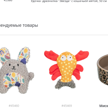
45386
Удочка -дразнилка "Звезда" с кошачьей мятой, 50 см
мендуемые товары
#45460
#45469
Миск