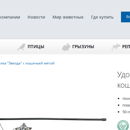
В
компании
Новости
Мир животных
Где купить
ПТИЦЫ
ГРЫЗУНЫ
РЕ
илка "Звезда" с кошачьей мятой
Удо
кош
поо
пла
50 с