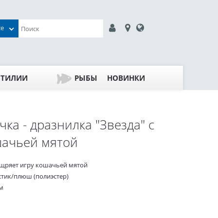
се
ПТИЛИИ
РЫБЫ
НОВИНКИ
чка - дразнилка "Звезда" с
ачьей мятой
щряет игру кошачьей мятой
стик/плюш (полиэстер)
м