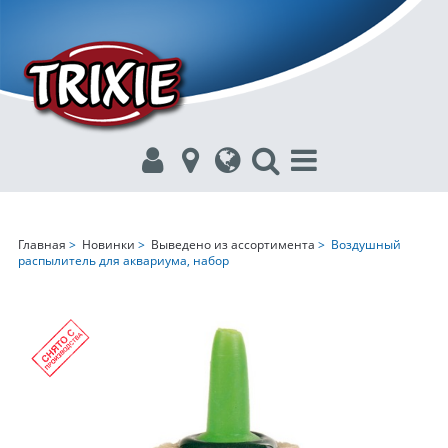
Главная
>
Новинки
>
Выведено из ассортимента
> Воздушный
распылитель для аквариума, набор