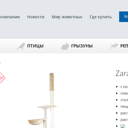
В
компании
Новости
Мир животных
Где купить
ПТИЦЫ
ГРЫЗУНЫ
РЕ
a
Zar
с п
пл
сто
пещ
расч
расч