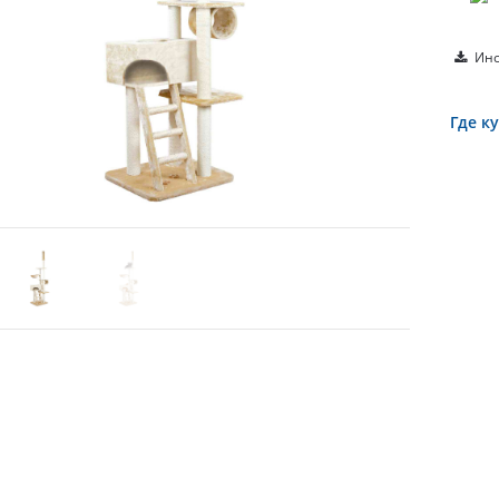
Инс
Где к