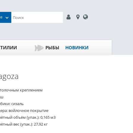
се
ПТИЛИИ
РЫБЫ
НОВИНКИ
agoza
отолочным креплением
юш
лбики: сизаль
ера: войлочное покрытие
ётный объём (упак.): 0,165 м3
ётный вес (упак.): 27,92 кг