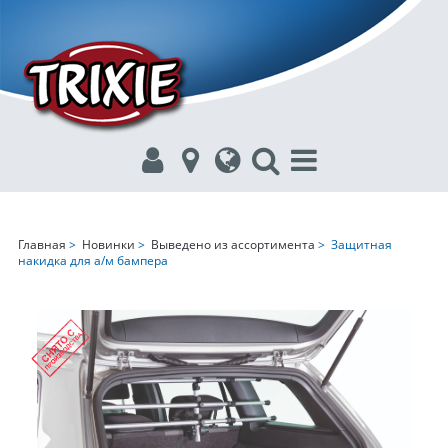
Главная
>
Новинки
>
Выведено из ассортимента
> Защитная
накидка для а/м бампера