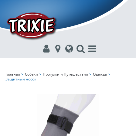
Главная
>
Собаки
>
Прогулки и Путешествия
>
Одежда
>
Защитный носок