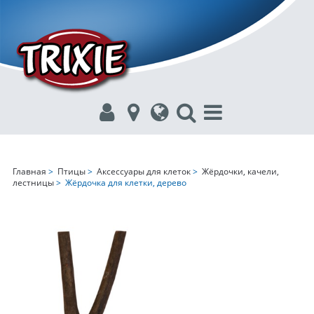
Главная
>
Птицы
>
Аксессуары для клеток
>
Жёрдочки, качели,
лестницы
> Жёрдочка для клетки, дерево