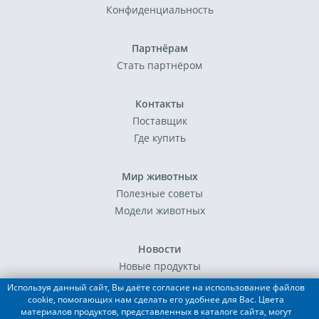
Конфиденциальность
Партнёрам
Стать партнёром
Контакты
Поставщик
Где купить
Мир животных
Полезные советы
Модели животных
Новости
Новые продукты
События
Используя данный сайт, Вы даёте согласие на использование файлов
cookie, помогающих нам сделать его удобнее для Вас. Цвета
материалов продуктов, представленных в каталоге сайта, могут