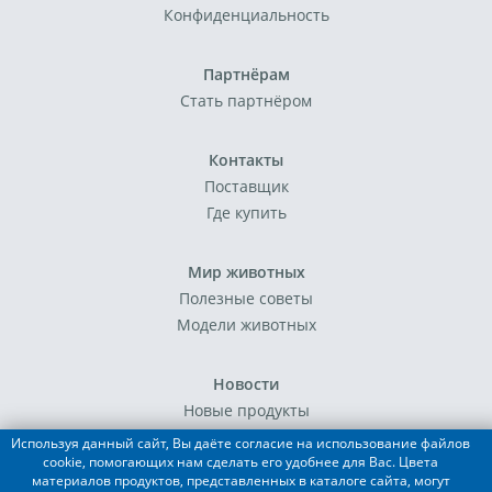
Конфиденциальность
Партнёрам
Стать партнёром
Контакты
Поставщик
Где купить
Мир животных
Полезные советы
Модели животных
Новости
Новые продукты
События
Используя данный сайт, Вы даёте согласие на использование файлов
cookie, помогающих нам сделать его удобнее для Вас. Цвета
материалов продуктов, представленных в каталоге сайта, могут