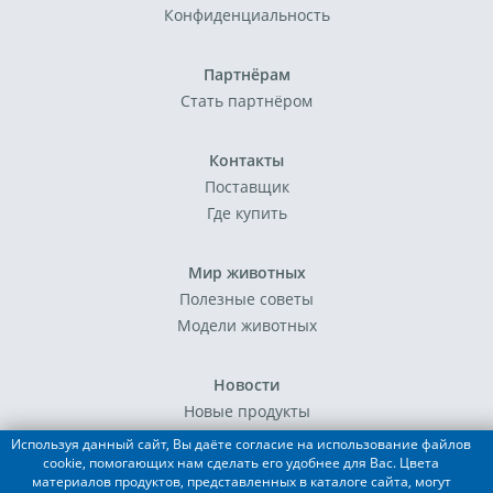
Конфиденциальность
Партнёрам
Стать партнёром
Контакты
Поставщик
Где купить
Мир животных
Полезные советы
Модели животных
Новости
Новые продукты
События
Используя данный сайт, Вы даёте согласие на использование файлов
cookie, помогающих нам сделать его удобнее для Вас. Цвета
материалов продуктов, представленных в каталоге сайта, могут