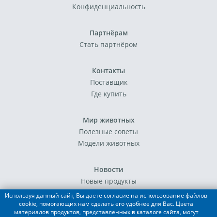
Конфиденциальность
Партнёрам
Стать партнёром
Контакты
Поставщик
Где купить
Мир животных
Полезные советы
Модели животных
Новости
Новые продукты
События
Используя данный сайт, Вы даёте согласие на использование файлов
cookie, помогающих нам сделать его удобнее для Вас. Цвета
материалов продуктов, представленных в каталоге сайта, могут