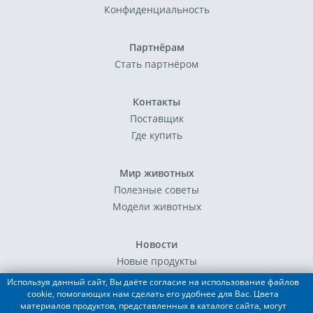
Конфиденциальность
Партнёрам
Стать партнёром
Контакты
Поставщик
Где купить
Мир животных
Полезные советы
Модели животных
Новости
Новые продукты
События
Используя данный сайт, Вы даёте согласие на использование файлов
cookie, помогающих нам сделать его удобнее для Вас. Цвета
материалов продуктов, представленных в каталоге сайта, могут