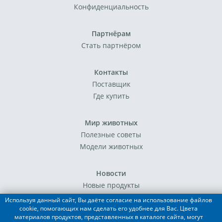
Конфиденциальность
Партнёрам
Стать партнёром
Контакты
Поставщик
Где купить
Мир животных
Полезные советы
Модели животных
Новости
Новые продукты
События
Используя данный сайт, Вы даёте согласие на использование файлов
cookie, помогающих нам сделать его удобнее для Вас. Цвета
материалов продуктов, представленных в каталоге сайта, могут