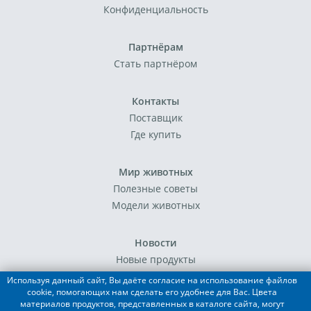
Конфиденциальность
Партнёрам
Стать партнёром
Контакты
Поставщик
Где купить
Мир животных
Полезные советы
Модели животных
Новости
Новые продукты
События
Используя данный сайт, Вы даёте согласие на использование файлов
cookie, помогающих нам сделать его удобнее для Вас. Цвета
материалов продуктов, представленных в каталоге сайта, могут