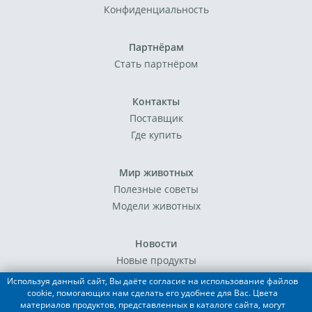
Конфиденциальность
Партнёрам
Стать партнёром
Контакты
Поставщик
Где купить
Мир животных
Полезные советы
Модели животных
Новости
Новые продукты
События
Используя данный сайт, Вы даёте согласие на использование файлов
cookie, помогающих нам сделать его удобнее для Вас. Цвета
материалов продуктов, представленных в каталоге сайта, могут