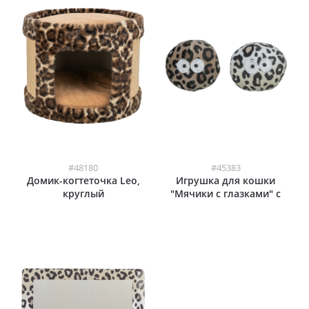
#48180
#45383
Домик-когтеточка Leo,
Игрушка для кошки
круглый
"Мячики с глазками" с
кошачьей мятой (2шт)