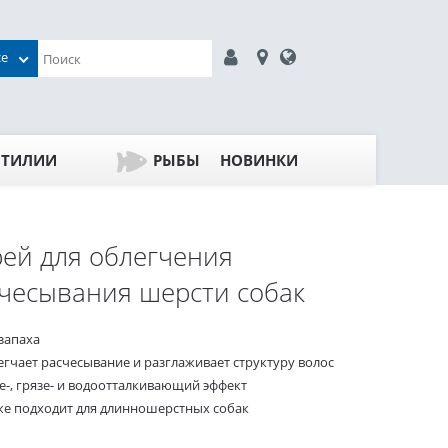
се
ПТИЛИИ
РЫБЫ
НОВИНКИ
ей для облегчения
чесывания шерсти собак
запаха
егчает расчесывание и разглаживает структуру волос
е-, грязе- и водоотталкивающий эффект
же подходит для длинношерстных собак