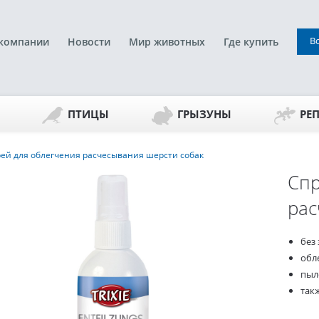
В
компании
Новости
Мир животных
Где купить
ПТИЦЫ
ГРЫЗУНЫ
РЕ
ей для облегчения расчесывания шерсти собак
Спр
рас
без 
обл
пыл
так