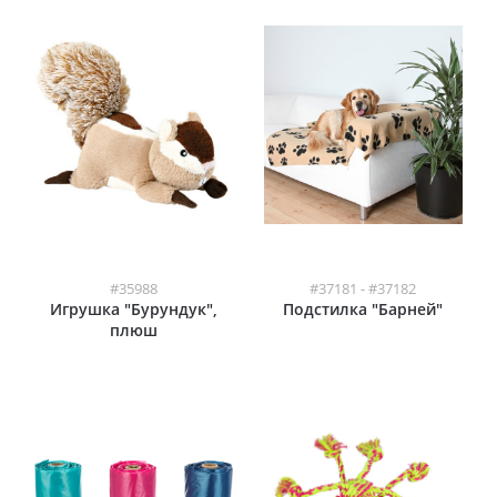
#35988
#37181 - #37182
Игрушка "Бурундук",
Подстилка "Барней"
плюш