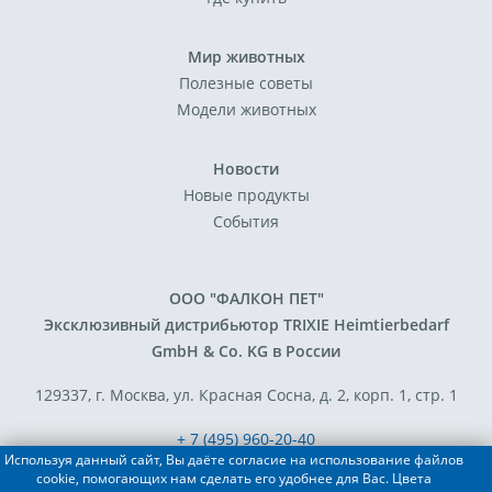
Мир животных
Полезные советы
Модели животных
Новости
Новые продукты
События
ООО "ФАЛКОН ПЕТ"
Эксклюзивный дистрибьютор TRIXIE Heimtierbedarf
GmbH & Co. KG в России
129337, г. Москва, ул. Красная Сосна, д. 2, корп. 1, стр. 1
+ 7 (495) 960-20-40
Используя данный сайт, Вы даёте согласие на использование файлов
+ 7 (495) 122-25-18
cookie, помогающих нам сделать его удобнее для Вас. Цвета